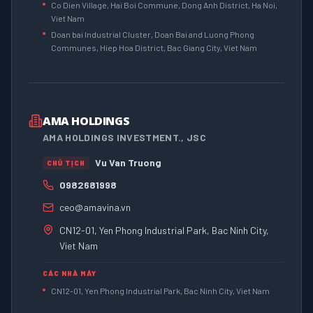
Co Dien Village, Hai Boi Commune, Dong Anh District, Ha Noi,
Viet Nam
Doan bai Industrial Cluster, Doan Bai and Luong Phong
Communes, Hiep Hoa District, Bac Giang City, Viet Nam
AMA HOLDINGS
AMA HOLDINGS INVESTMENT., JSC
Vu Van Truong
CHỦ TỊCH
0982681998
ceo@amavina.vn
CN12-01, Yen Phong Industrial Park, Bac Ninh City,
Viet Nam
CÁC NHÀ MÁY
CN12-01, Yen Phong Industrial Park, Bac Ninh City, Viet Nam