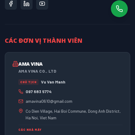
CÁC ĐƠN VỊ THÀNH VIÊN
AMA VINA
AMA VINA CO., LTD
Vu Van Manh
CHỦ TỊCH
097 683 5774
amavina0610@gmail.com
Co Dien Village, Hai Boi Commune, Dong Anh District,
Ha Noi, Viet Nam
CÁC NHÀ MÁY