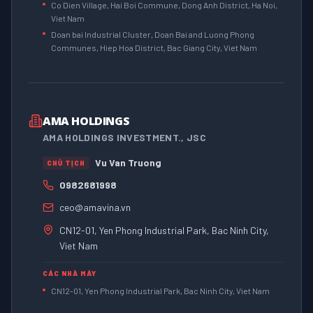
Co Dien Village, Hai Boi Commune, Dong Anh District, Ha Noi,
Viet Nam
Doan bai Industrial Cluster, Doan Bai and Luong Phong
Communes, Hiep Hoa District, Bac Giang City, Viet Nam
AMA HOLDINGS
AMA HOLDINGS INVESTMENT., JSC
Vu Van Truong
CHỦ TỊCH
0982681998
ceo@amavina.vn
CN12-01, Yen Phong Industrial Park, Bac Ninh City,
Viet Nam
CÁC NHÀ MÁY
CN12-01, Yen Phong Industrial Park, Bac Ninh City, Viet Nam