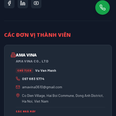
CÁC ĐƠN VỊ THÀNH VIÊN
AMA VINA
AMA VINA CO., LTD
Vu Van Manh
CHỦ TỊCH
097 683 5774
amavina0610@gmail.com
Co Dien Village, Hai Boi Commune, Dong Anh District,
Ha Noi, Viet Nam
CÁC NHÀ MÁY