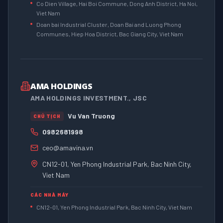
Co Dien Village, Hai Boi Commune, Dong Anh District, Ha Noi,
Viet Nam
Doan bai Industrial Cluster, Doan Bai and Luong Phong
Communes, Hiep Hoa District, Bac Giang City, Viet Nam
AMA HOLDINGS
AMA HOLDINGS INVESTMENT., JSC
Vu Van Truong
CHỦ TỊCH
0982681998
ceo@amavina.vn
CN12-01, Yen Phong Industrial Park, Bac Ninh City,
Viet Nam
CÁC NHÀ MÁY
CN12-01, Yen Phong Industrial Park, Bac Ninh City, Viet Nam