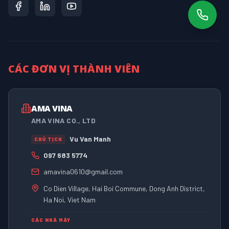
CÁC ĐƠN VỊ THÀNH VIÊN
AMA VINA
AMA VINA CO., LTD
Vu Van Manh
CHỦ TỊCH
097 683 5774
amavina0610@gmail.com
Co Dien Village, Hai Boi Commune, Dong Anh District,
Ha Noi, Viet Nam
CÁC NHÀ MÁY