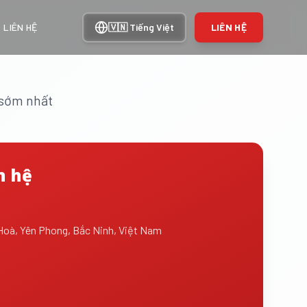
LIÊN HỆ
🇻🇳
Tiếng Việt
LIÊN HỆ
n sớm nhất
n hệ
Hoà, Yên Phong, Bắc Ninh, Việt Nam