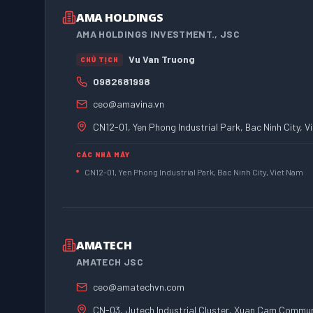
AMA HOLDINGS
AMA HOLDINGS INVESTMENT., JSC
Vu Van Truong
CHỦ TỊCH
0982681998
ceo@amavina.vn
CN12-01, Yen Phong Industrial Park, Bac Ninh City, 
CÁC NHÀ MÁY
CN12-01, Yen Phong Industrial Park, Bac Ninh City, Viet Nam
AMATECH
AMATECH JSC
ceo@amatechvn.com
CN-03, Jutech Industrial Cluster, Xuan Cam Commun