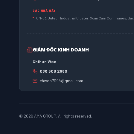
CÁC NHÀ MÁY
CN-03, Jutech Industrial Cluster, Xuan Cam Communes, Bac 
GIÁM ĐỐC KINH DOANH
Chihun Woo
038 508 2660
chwoo7044@gmail.com
©
2026
AMA GROUP. All rights reserved.