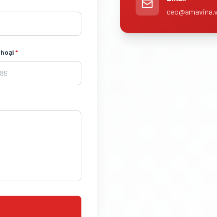
ceo@amavina.
thoại
*