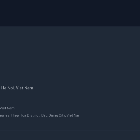
, Ha Noi, Viet Nam
 Viet Nam
nes, Hiep Hoa District, Bac Giang City, Viet Nam