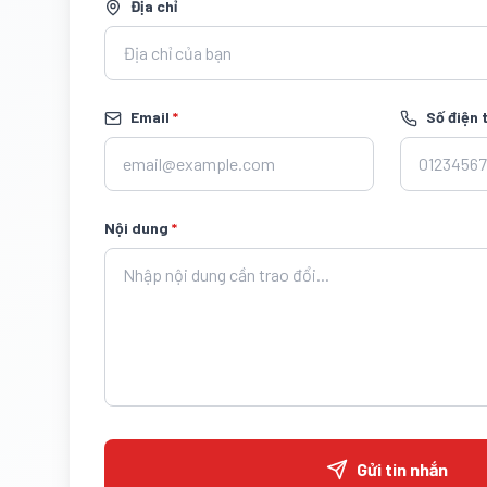
Địa chỉ
Email
*
Số điện 
Nội dung
*
Gửi tin nhắn