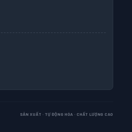
SẢN XUẤT · TỰ ĐỘNG HÓA · CHẤT LƯỢNG CAO