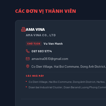
CÁC ĐƠN VỊ THÀNH VIÊN
AMA VINA
AMA VINA CO., LTD
Vu Van Manh
CHỦ TỊCH
097 683 5774
amavina0610@gmail.com
Co Dien Village, Hai Boi Commune, Dong Anh District
CÁC NHÀ MÁY
Co Dien Village, Hai Boi Commune, Dong Anh District, Ha Noi,
Doan bai Industrial Cluster, Doan Bai and Luong Phong Commu