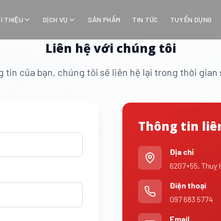
ỚI THIỆU
DỊCH VỤ
SẢN PHẨM
TIN TỨC
TUYỂN DỤNG
Liên hệ với chúng tôi
 tin của bạn, chúng tôi sẽ liên hệ lại trong thời gia
Thông tin liê
Địa chỉ
62G7+55, Thuỵ 
Điện thoại
097 683 5774
Email