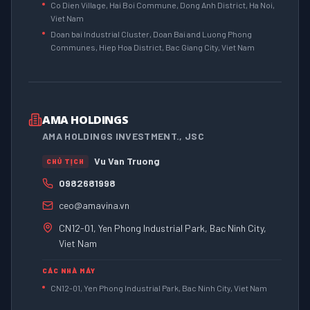
Co Dien Village, Hai Boi Commune, Dong Anh District, Ha Noi,
Viet Nam
Doan bai Industrial Cluster, Doan Bai and Luong Phong
Communes, Hiep Hoa District, Bac Giang City, Viet Nam
AMA HOLDINGS
AMA HOLDINGS INVESTMENT., JSC
Vu Van Truong
CHỦ TỊCH
0982681998
ceo@amavina.vn
CN12-01, Yen Phong Industrial Park, Bac Ninh City,
Viet Nam
CÁC NHÀ MÁY
CN12-01, Yen Phong Industrial Park, Bac Ninh City, Viet Nam