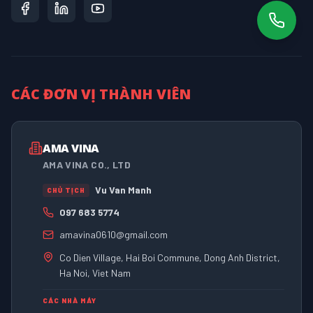
CÁC ĐƠN VỊ THÀNH VIÊN
AMA VINA
AMA VINA CO., LTD
Vu Van Manh
CHỦ TỊCH
097 683 5774
amavina0610@gmail.com
Co Dien Village, Hai Boi Commune, Dong Anh District,
Ha Noi, Viet Nam
CÁC NHÀ MÁY