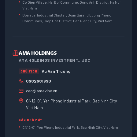
Co Dien Village, Hai Boi Commune, Dong Anh District, Ha Noi,
Viet Nam
Doan bai Industrial Cluster, Doan Bai and Luong Phong
Communes, Hiep Hoa District, Bac Giang City, Viet Nam
AMA HOLDINGS
AMA HOLDINGS INVESTMENT., JSC
Vu Van Truong
CHỦ TỊCH
0982681998
ceo@amavina.vn
CN12-01, Yen Phong Industrial Park, Bac Ninh City,
Viet Nam
CÁC NHÀ MÁY
CN12-01, Yen Phong Industrial Park, Bac Ninh City, Viet Nam