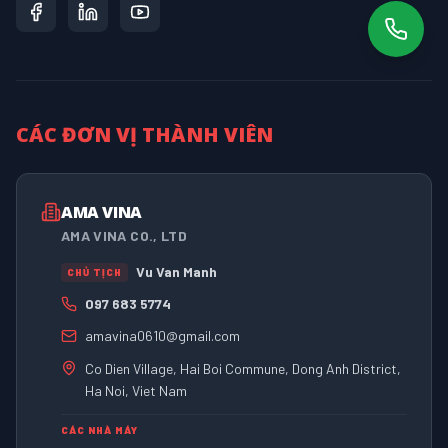
CÁC ĐƠN VỊ THÀNH VIÊN
AMA VINA
AMA VINA CO., LTD
Vu Van Manh
CHỦ TỊCH
097 683 5774
amavina0610@gmail.com
Co Dien Village, Hai Boi Commune, Dong Anh District,
Ha Noi, Viet Nam
CÁC NHÀ MÁY