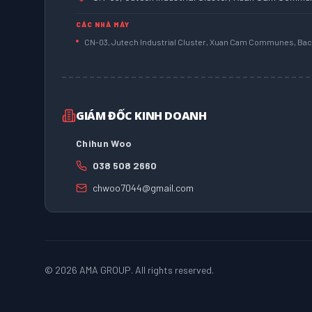
CÁC NHÀ MÁY
CN-03, Jutech Industrial Cluster, Xuan Cam Communes, Bac 
GIÁM ĐỐC KINH DOANH
Chihun Woo
038 508 2660
chwoo7044@gmail.com
©
2026
AMA GROUP. All rights reserved.