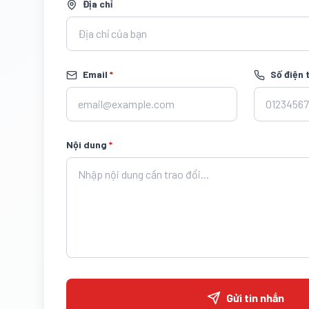
Địa chỉ
Email
*
Số điện 
Nội dung
*
Gửi tin nhắn