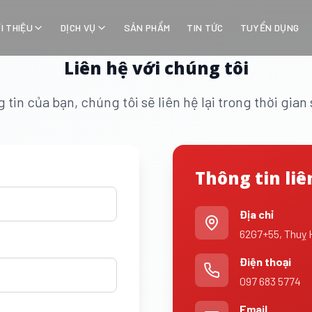
ỚI THIỆU
DỊCH VỤ
SẢN PHẨM
TIN TỨC
TUYỂN DỤNG
Liên hệ với chúng tôi
 tin của bạn, chúng tôi sẽ liên hệ lại trong thời gia
Thông tin liê
Địa chỉ
62G7+55, Thuỵ 
Điện thoại
097 683 5774
Email