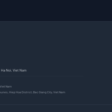
, Ha Noi, Viet Nam
 Viet Nam
nes, Hiep Hoa District, Bac Giang City, Viet Nam