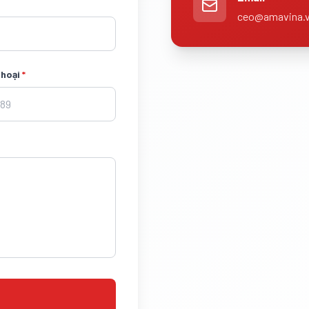
ceo@amavina.
thoại
*