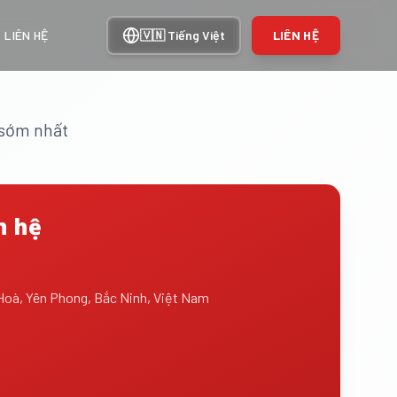
LIÊN HỆ
🇻🇳
Tiếng Việt
LIÊN HỆ
n sớm nhất
n hệ
Hoà, Yên Phong, Bắc Ninh, Việt Nam