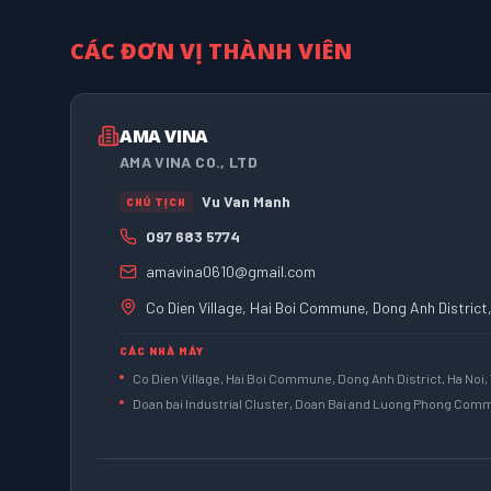
CÁC ĐƠN VỊ THÀNH VIÊN
AMA VINA
AMA VINA CO., LTD
Vu Van Manh
CHỦ TỊCH
097 683 5774
amavina0610@gmail.com
Co Dien Village, Hai Boi Commune, Dong Anh District
CÁC NHÀ MÁY
Co Dien Village, Hai Boi Commune, Dong Anh District, Ha Noi,
Doan bai Industrial Cluster, Doan Bai and Luong Phong Commu