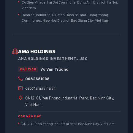
Co Dien Village, Hai Boi Commune, Dong Anh District, Ha Noi,
Viet Nam
Doan bai Industrial Cluster, Doan Bai and Luong Phong
Communes, Hiep Hoa District, Bac Giang City, Viet Nam
AMA HOLDINGS
AMA HOLDINGS INVESTMENT., JSC
Vu Van Truong
CHỦ TỊCH
0982681998
ceo@amavina.vn
CN12-01, Yen Phong Industrial Park, Bac Ninh City,
Viet Nam
CÁC NHÀ MÁY
CN12-01, Yen Phong Industrial Park, Bac Ninh City, Viet Nam