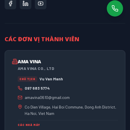
CÁC ĐƠN VỊ THÀNH VIÊN
AMA VINA
AMA VINA CO., LTD
Vu Van Manh
CHỦ TỊCH
097 683 5774
amavina0610@gmail.com
Co Dien Village, Hai Boi Commune, Dong Anh District,
Ha Noi, Viet Nam
CÁC NHÀ MÁY