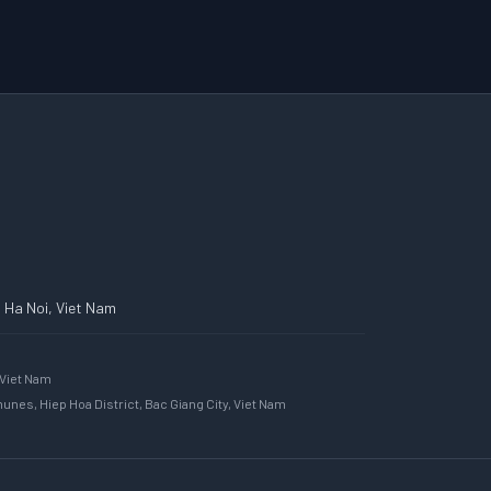
, Ha Noi, Viet Nam
 Viet Nam
nes, Hiep Hoa District, Bac Giang City, Viet Nam