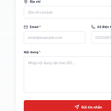
Địa chỉ
Email
*
Số điện 
Nội dung
*
Gửi tin nhắn