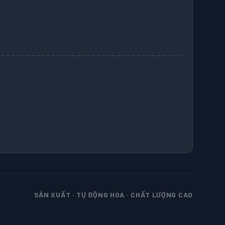
SẢN XUẤT · TỰ ĐỘNG HÓA · CHẤT LƯỢNG CAO