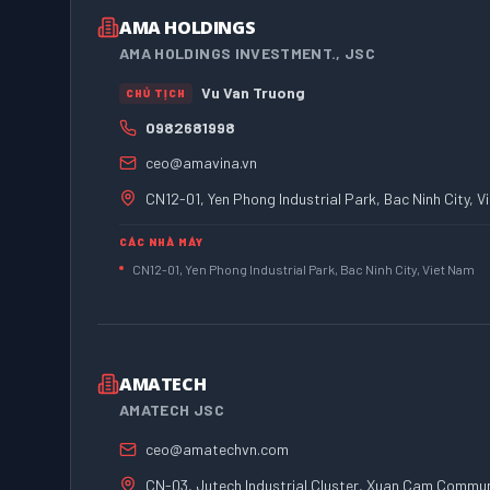
AMA HOLDINGS
AMA HOLDINGS INVESTMENT., JSC
Vu Van Truong
CHỦ TỊCH
0982681998
ceo@amavina.vn
CN12-01, Yen Phong Industrial Park, Bac Ninh City, 
CÁC NHÀ MÁY
CN12-01, Yen Phong Industrial Park, Bac Ninh City, Viet Nam
AMATECH
AMATECH JSC
ceo@amatechvn.com
CN-03, Jutech Industrial Cluster, Xuan Cam Commun