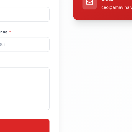
ceo@amavina.
thoại
*