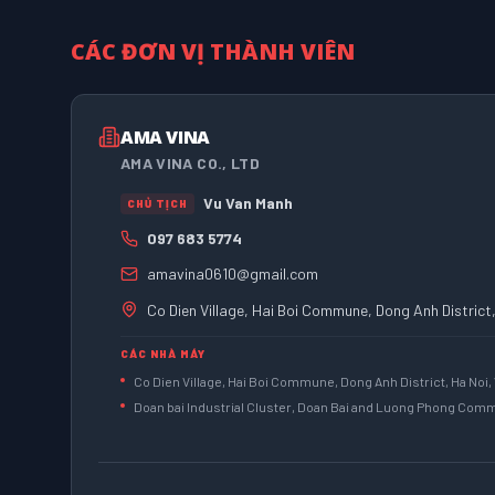
CÁC ĐƠN VỊ THÀNH VIÊN
AMA VINA
AMA VINA CO., LTD
Vu Van Manh
CHỦ TỊCH
097 683 5774
amavina0610@gmail.com
Co Dien Village, Hai Boi Commune, Dong Anh District
CÁC NHÀ MÁY
Co Dien Village, Hai Boi Commune, Dong Anh District, Ha Noi,
Doan bai Industrial Cluster, Doan Bai and Luong Phong Commu