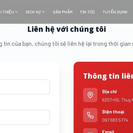
ỚI THIỆU
DỊCH VỤ
SẢN PHẨM
TIN TỨC
TUYỂN DỤNG
Liên hệ với chúng tôi
 tin của bạn, chúng tôi sẽ liên hệ lại trong thời gia
Thông tin liê
Địa chỉ
62G7+55, Thuỵ 
Điện thoại
097 683 5774
Email