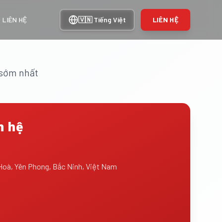
LIÊN HỆ
🇻🇳
Tiếng Việt
LIÊN HỆ
n sớm nhất
n hệ
Hoà, Yên Phong, Bắc Ninh, Việt Nam