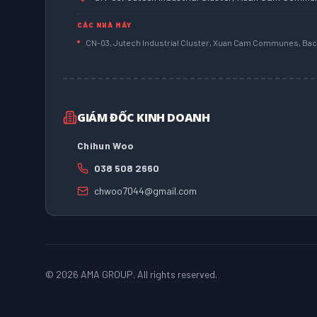
CÁC NHÀ MÁY
CN-03, Jutech Industrial Cluster, Xuan Cam Communes, Bac 
GIÁM ĐỐC KINH DOANH
Chihun Woo
038 508 2660
chwoo7044@gmail.com
©
2026
AMA GROUP. All rights reserved.