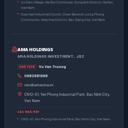
Co Dien Village, Hai Boi Commune, Dong Anh District, Ha Noi,
Viet Nam
Doan bai Industrial Cluster, Doan Bai and Luong Phong
Communes, Hiep Hoa District, Bac Giang City, Viet Nam
AMA HOLDINGS
AMA HOLDINGS INVESTMENT., JSC
Vu Van Truong
CHỦ TỊCH
0982681998
ceo@amavina.vn
CN12-01, Yen Phong Industrial Park, Bac Ninh City,
Viet Nam
CÁC NHÀ MÁY
CN12-01, Yen Phong Industrial Park, Bac Ninh City, Viet Nam