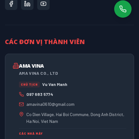
CÁC ĐƠN VỊ THÀNH VIÊN
AMA VINA
AMA VINA CO., LTD
Vu Van Manh
CHỦ TỊCH
097 683 5774
amavina0610@gmail.com
Co Dien Village, Hai Boi Commune, Dong Anh District,
Ha Noi, Viet Nam
CÁC NHÀ MÁY