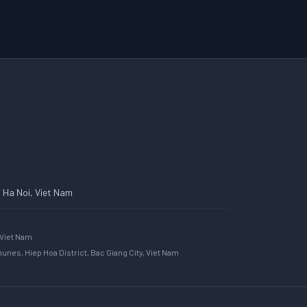
, Ha Noi, Viet Nam
 Viet Nam
nes, Hiep Hoa District, Bac Giang City, Viet Nam