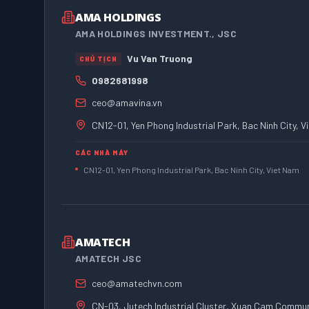
AMA HOLDINGS
AMA HOLDINGS INVESTMENT., JSC
Vu Van Truong
CHỦ TỊCH
0982681998
ceo@amavina.vn
CN12-01, Yen Phong Industrial Park, Bac Ninh City, 
CÁC NHÀ MÁY
CN12-01, Yen Phong Industrial Park, Bac Ninh City, Viet Nam
AMATECH
AMATECH JSC
ceo@amatechvn.com
CN-03, Jutech Industrial Cluster, Xuan Cam Commun