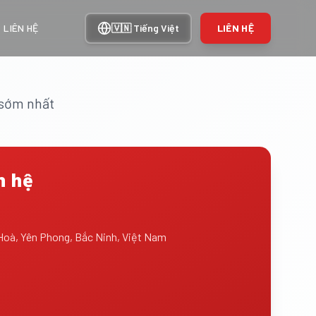
LIÊN HỆ
🇻🇳
Tiếng Việt
LIÊN HỆ
n sớm nhất
n hệ
Hoà, Yên Phong, Bắc Ninh, Việt Nam