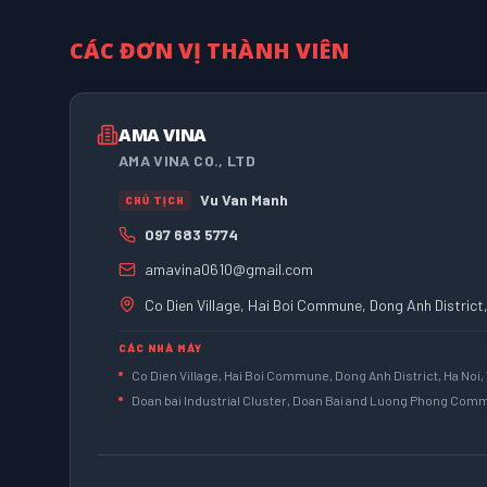
CÁC ĐƠN VỊ THÀNH VIÊN
AMA VINA
AMA VINA CO., LTD
Vu Van Manh
CHỦ TỊCH
097 683 5774
amavina0610@gmail.com
Co Dien Village, Hai Boi Commune, Dong Anh District
CÁC NHÀ MÁY
Co Dien Village, Hai Boi Commune, Dong Anh District, Ha Noi,
Doan bai Industrial Cluster, Doan Bai and Luong Phong Commu