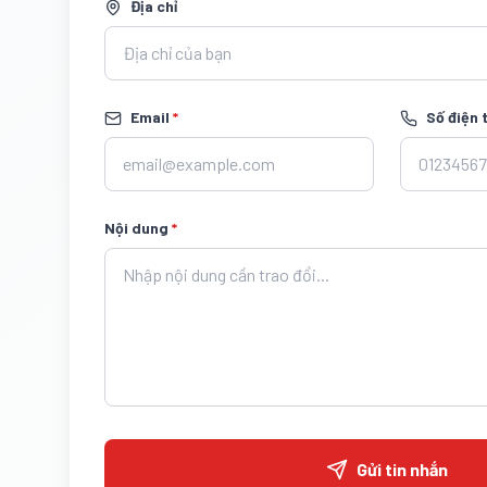
Địa chỉ
Email
*
Số điện 
Nội dung
*
Gửi tin nhắn