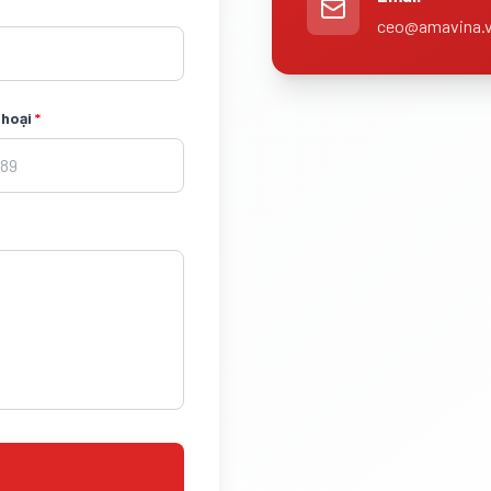
ceo@amavina.
thoại
*