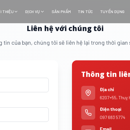
ỚI THIỆU
DỊCH VỤ
SẢN PHẨM
TIN TỨC
TUYỂN DỤNG
Liên hệ với chúng tôi
 tin của bạn, chúng tôi sẽ liên hệ lại trong thời gia
Thông tin liê
Địa chỉ
62G7+55, Thuỵ 
Điện thoại
097 683 5774
Email