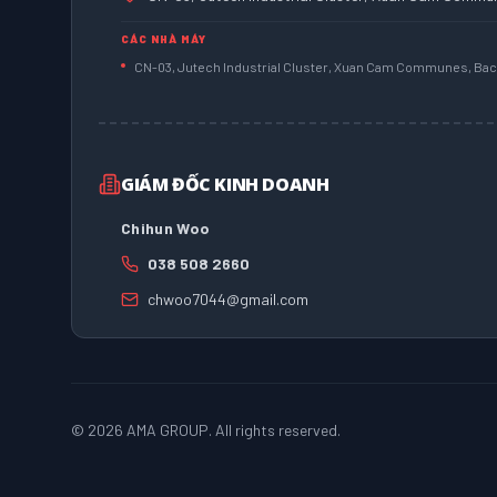
CÁC NHÀ MÁY
CN-03, Jutech Industrial Cluster, Xuan Cam Communes, Bac 
GIÁM ĐỐC KINH DOANH
Chihun Woo
038 508 2660
chwoo7044@gmail.com
©
2026
AMA GROUP. All rights reserved.