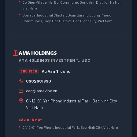
Co Dien Village, Hai Boi Commune, Dong Anh District, Ha Noi,
Viet Nam
Doan bai Industrial Cluster, Doan Bai and Luong Phong
Communes, Hiep Hoa District, Bac Giang City, Viet Nam
AMA HOLDINGS
AMA HOLDINGS INVESTMENT., JSC
Vu Van Truong
CHỦ TỊCH
0982681998
ceo@amavina.vn
CN12-01, Yen Phong Industrial Park, Bac Ninh City,
Viet Nam
CÁC NHÀ MÁY
CN12-01, Yen Phong Industrial Park, Bac Ninh City, Viet Nam