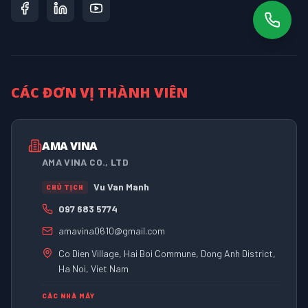
CÁC ĐƠN VỊ THÀNH VIÊN
AMA VINA
AMA VINA CO., LTD
Vu Van Manh
CHỦ TỊCH
097 683 5774
amavina0610@gmail.com
Co Dien Village, Hai Boi Commune, Dong Anh District,
Ha Noi, Viet Nam
CÁC NHÀ MÁY