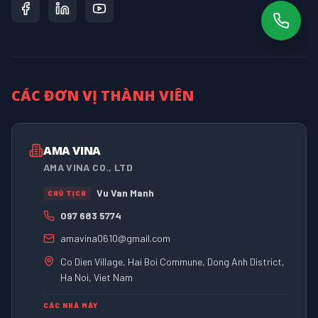
CÁC ĐƠN VỊ THÀNH VIÊN
AMA VINA
AMA VINA CO., LTD
Vu Van Manh
CHỦ TỊCH
097 683 5774
amavina0610@gmail.com
Co Dien Village, Hai Boi Commune, Dong Anh District,
Ha Noi, Viet Nam
CÁC NHÀ MÁY