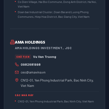
Co Dien Village, Hai Boi Commune, Dong Anh District, Ha Noi,
Viet Nam
Doan bai Industrial Cluster, Doan Bai and Luong Phong
Communes, Hiep Hoa District, Bac Giang City, Viet Nam
AMA HOLDINGS
AMA HOLDINGS INVESTMENT., JSC
Vu Van Truong
CHỦ TỊCH
0982681998
ceo@amavina.vn
CN12-01, Yen Phong Industrial Park, Bac Ninh City,
Viet Nam
CÁC NHÀ MÁY
CN12-01, Yen Phong Industrial Park, Bac Ninh City, Viet Nam